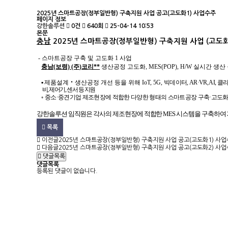
2025년 스마트공장(정부일반형) 구축지원 사업 공고(고도화1) 사업수주
페이지 정보
강한솔루션
0건
640회
25-04-14 10:53
본문
충남
2025년 스마트공장(정부일반형) 구축지원 사업 (고도화
-
스마트공장 구축 및 고도화 1 사업
충남(보령) (주
)코리**
생산공정 고도화, MES(POP), H/W 실시간 생
▪
제품설계
‧
생산공정 개선 등을 위해
IoT, 5G,
빅데이터
, AR·VR, AI,
클라
비
,
제어기
,
센서 등 지원
◦
중소
·
중견기업 제조현장에 적합한 다양한 형태의 스마트공장 구축
·
고도
강한솔루션 임직원은 각사의 제조현장에 적합한 MES 시스템을 구축하여
목록
이전글
2025년 스마트공장(정부일반형) 구축지원 사업 공고(고도화1) 사
다음글
2025년 스마트공장(정부일반형) 구축지원 사업 공고(고도화2) 사
댓글목록
댓글목록
등록된 댓글이 없습니다.