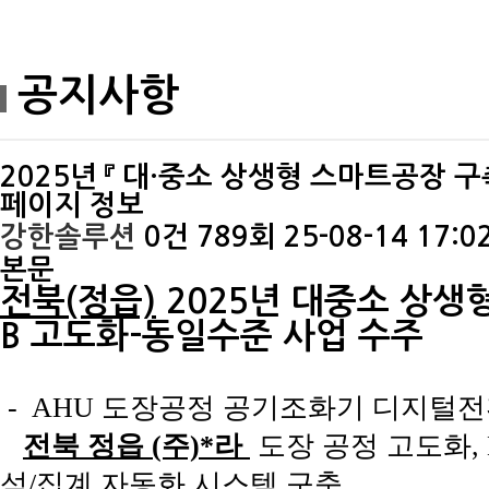
공지사항
2025년 『 대·중소 상생형 스마트공장 
페이지 정보
강한솔루션
0건
789회
25-08-14 17:0
본문
전북(정읍)
2025년 대중소 상생
B 고도화-동일수준
사업 수주
- AHU 도장공정 공기조화기 디지털전
전북 정읍 (주)*라
도장 공정 고도화, M
석/집계 자동화 시스템 구축