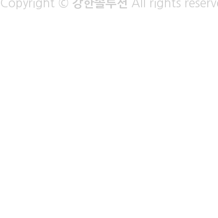
Copyright ©
강한솔루션
All rights reser